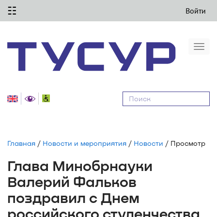
☷
Войти
Togg
navi
Равные
возможности
Главная
/
Новости и мероприятия
/
Новости
/ Просмотр
Глава Минобрнауки
Валерий Фальков
поздравил с Днем
российского студенчества