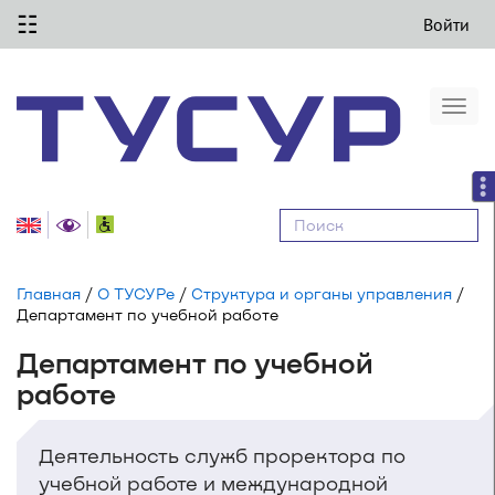
☷
Войти
Togg
navi
Равные
возможности
Главная
/
О ТУСУРе
/
Структура и органы управления
/
Департамент по учебной работе
Департамент по учебной
работе
Деятельность служб проректора по
учебной работе и международной