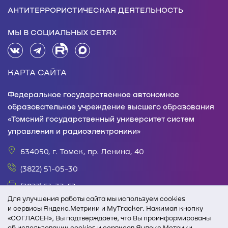
АНТИТЕРРОРИСТИЧЕСКАЯ ДЕЯТЕЛЬНОСТЬ
МЫ В СОЦИАЛЬНЫХ СЕТЯХ
КАРТА САЙТА
Федеральное государственное автономное
образовательное учреждение высшего образования
«Томский государственный университет систем
управления и радиоэлектроники»
634050, г. Томск, пр. Ленина, 40
(3822) 51-05-30
(3822) 51-32-62
Для улучшения работы сайта мы используем cookies
office@tusur.ru
и сервисы Яндекс.Метрики и MyTracker. Нажимая кнопку
«СОГЛАСЕН», Вы подтверждаете, что Вы проинформированы
пн. – пт., 8:30 – 17:30, обед, 13:00 – 14:00
об использовании cookies и сервисов Яндекс.Метрики