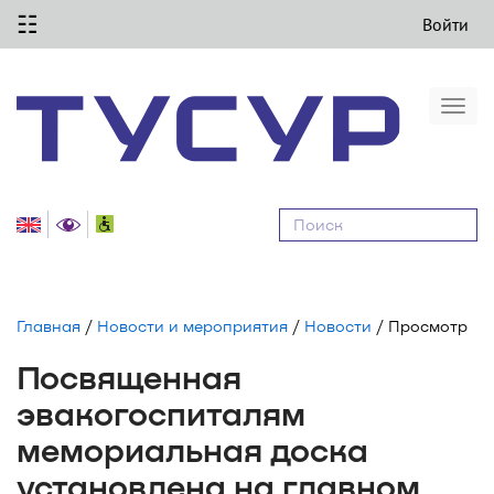
☷
Войти
Togg
navi
Равные
возможности
Главная
/
Новости и мероприятия
/
Новости
/ Просмотр
Посвященная
эвакогоспиталям
мемориальная доска
установлена на главном