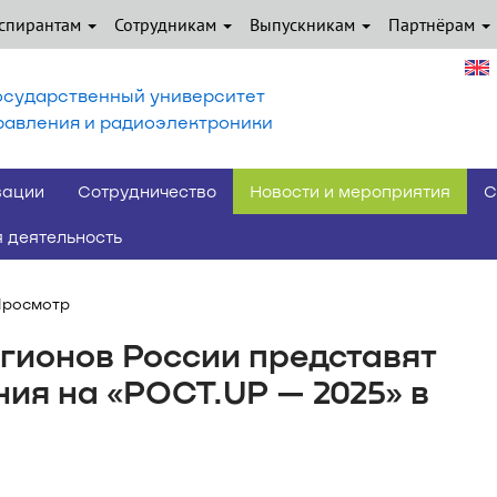
спирантам
Сотрудникам
Выпускникам
Партнёрам
осударственный университет
равления и радиоэлектроники
вации
Сотрудничество
Новости и мероприятия
С
 деятельность
Просмотр
гионов России представят
ия на «РОСТ.UP — 2025» в