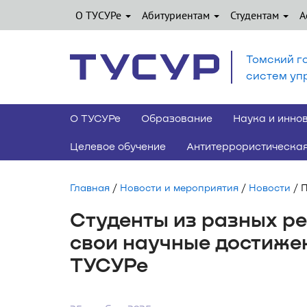
О ТУСУРе
Абитуриентам
Студентам
А
Томский г
систем уп
О ТУСУРе
Образование
Наука и инно
Целевое обучение
Антитеррористическая
Главная
/
Новости и мероприятия
/
Новости
/ 
Студенты из разных ре
свои научные достижен
ТУСУРе