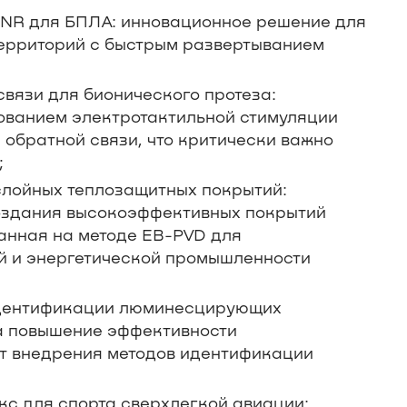
 NR для БПЛА: инновационное решение для
ерриторий с быстрым развертыванием
связи для бионического протеза:
ованием электротактильной стимуляции
 обратной связи, что критически важно
;
слойных теплозащитных покрытий:
создания высокоэффективных покрытий
ванная на методе EB-PVD для
й и энергетической промышленности
идентификации люминесцирующих
а повышение эффективности
ет внедрения методов идентификации
с для спорта сверхлегкой авиации: