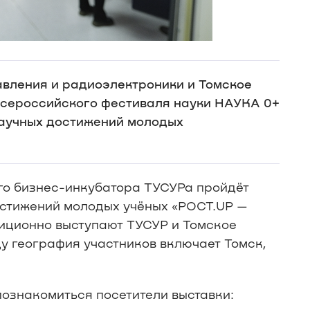
авления и радиоэлектроники и Томское
всероссийского фестиваля науки НАУКА 0+
научных достижений молодых
го бизнес-инкубатора ТУСУРа пройдёт
остижений молодых учёных «РОСТ.UP —
диционно выступают ТУСУР и Томское
у география участников включает Томск,
познакомиться посетители выставки: