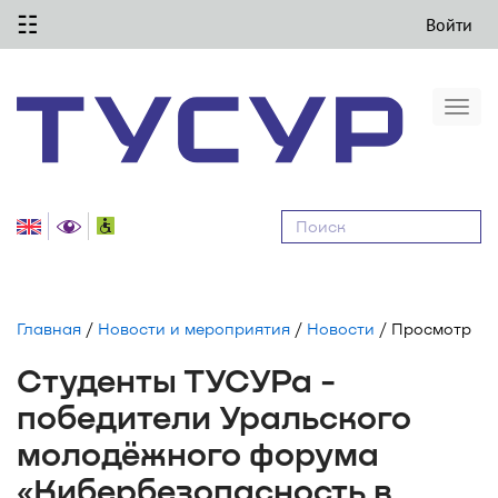
☷
Войти
Togg
navi
Равные
возможности
Главная
/
Новости и мероприятия
/
Новости
/ Просмотр
Студенты ТУСУРа -
победители Уральского
молодёжного форума
«Кибербезопасность в