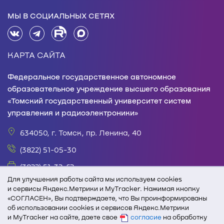
МЫ В СОЦИАЛЬНЫХ СЕТЯХ
КАРТА САЙТА
Федеральное государственное автономное
образовательное учреждение высшего образования
«Томский государственный университет систем
управления и радиоэлектроники»
634050, г. Томск, пр. Ленина, 40
(3822) 51-05-30
(3822) 51-32-62
Для улучшения работы сайта мы используем cookies
office@tusur.ru
и сервисы Яндекс.Метрики и MyTracker. Нажимая кнопку
«СОГЛАСЕН», Вы подтверждаете, что Вы проинформированы
пн. – пт., 8:30 – 17:30, обед, 13:00 – 14:00
об использовании cookies и сервисов Яндекс.Метрики
и MyTracker на сайте, даете свое
При полном или частичном использовании текстовых
согласие
на обработку