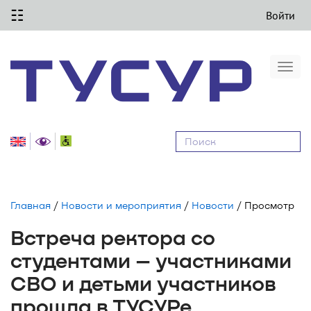
☷
Войти
Togg
navi
Равные
возможности
Главная
/
Новости и мероприятия
/
Новости
/ Просмотр
Встреча ректора со
студентами – участниками
СВО и детьми участников
прошла в ТУСУРе