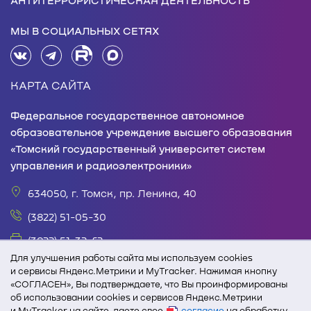
АНТИТЕРРОРИСТИЧЕСКАЯ ДЕЯТЕЛЬНОСТЬ
МЫ В СОЦИАЛЬНЫХ СЕТЯХ
КАРТА САЙТА
Федеральное государственное автономное
образовательное учреждение высшего образования
«Томский государственный университет систем
управления и радиоэлектроники»
634050, г. Томск, пр. Ленина, 40
(3822) 51-05-30
(3822) 51-32-62
Для улучшения работы сайта мы используем cookies
office@tusur.ru
и сервисы Яндекс.Метрики и MyTracker. Нажимая кнопку
«СОГЛАСЕН», Вы подтверждаете, что Вы проинформированы
пн. – пт., 8:30 – 17:30, обед, 13:00 – 14:00
об использовании cookies и сервисов Яндекс.Метрики
и MyTracker на сайте, даете свое
согласие
на обработку