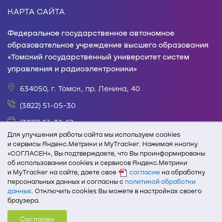
КАРТА САЙТА
Федеральное государственное автономное
образовательное учреждение высшего образования
«Томский государственный университет систем
управления и радиоэлектроники»
634050, г. Томск, пр. Ленина, 40
(3822) 51-05-30
(3822) 51-32-62
Для улучшения работы сайта мы используем cookies
office@tusur.ru
и сервисы Яндекс.Метрики и MyTracker. Нажимая кнопку
«СОГЛАСЕН», Вы подтверждаете, что Вы проинформированы
пн. – пт., 8:30 – 17:30, обед, 13:00 – 14:00
об использовании cookies и сервисов Яндекс.Метрики
и MyTracker на сайте, даете свое
согласие
на обработку
При полном или частичном использовании текстовых
персональных данных и согласны с
политикой обработки
и графических материалов с сайта edu.tusur.ru
данных
. Отключить cookies Вы можете в настройках своего
активная ссылка на сайт ТУСУРа обязательна.
браузера.
Согласен