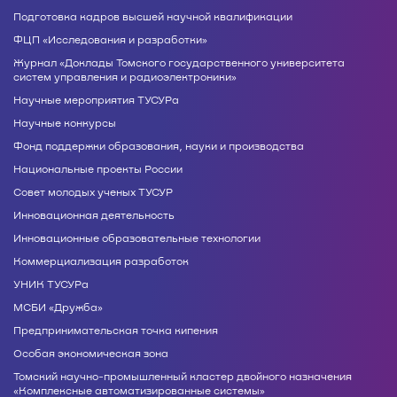
Подготовка кадров высшей научной квалификации
ФЦП «Исследования и разработки»
Журнал «Доклады Томского государственного университета
систем управления и радиоэлектроники»
Научные мероприятия ТУСУРа
Научные конкурсы
Фонд поддержки образования, науки и производства
Национальные проекты России
Совет молодых ученых ТУСУР
Инновационная деятельность
Инновационные образовательные технологии
Коммерциализация разработок
УНИК ТУСУРа
МСБИ «Дружба»
Предпринимательская точка кипения
Особая экономическая зона
Томский научно-промышленный кластер двойного назначения
«Комплексные автоматизированные системы»