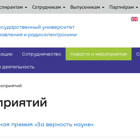
спирантам
Сотрудникам
Выпускникам
Партнёрам
осударственный университет
равления и радиоэлектроники
вации
Сотрудничество
Новости и мероприятия
С
 деятельность
роприятий
приятий
ая премия «За верность науке»