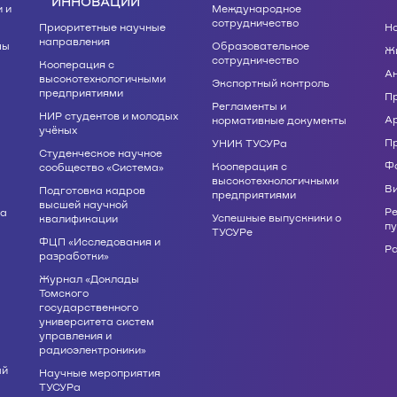
ИННОВАЦИИ
 и
Международное
сотрудничество
Приоритетные научные
Н
направления
мы
Образовательное
Жи
сотрудничество
Кооперация с
А
высокотехнологичными
Экспортный контроль
предприятиями
П
Регламенты и
НИР студентов и молодых
А
нормативные документы
учёных
П
УНИК ТУСУРа
Студенческое научное
Ф
Кооперация с
сообщество «Система»
высокотехнологичными
В
Подготовка кадров
предприятиями
высшей научной
Р
ва
Успешные выпускники о
квалификации
п
ТУСУРе
ФЦП «Исследования и
Р
разработки»
Журнал «Доклады
Томского
государственного
университета систем
управления и
радиоэлектроники»
ый
Научные мероприятия
ТУСУРа