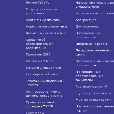
Ректор ТУСУРа
Направления подготовки
специальности
Структура и органы
управления
Магистерские програм
Контакты и реквизиты
Аспирантура
Нормативное обеспечение
Докторантура
Фирменный стиль ТУСУРа
Дополнительное
образование
Сведения об
образовательной
Цифровые кафедры
организации
Передовая инженерная
Приоритет 2030
школа
60-летие ТУСУРа
Система оценки качест
образования
История университета
Инновационные
Награды и рейтинги
образовательные
технологии
Телефонный справочник
ТУСУРа
Расписание занятий
Антитеррористическая
Журнал успеваемости
деятельность в ТУСУРе
Журнал посещаемости
Приём обращений
граждан в ТУСУР
Научно-образовательн
портал
Партнёрам