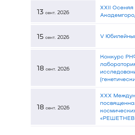
XXII Осеняя
13
2026
сент.
Академгород
15
V Юбилейный
2026
сент.
Конкурс РН
лаборатория
18
2026
сент.
исследовани
(генетическ
XXX Междун
посвященная
18
2026
сент.
космических
«РЕШЕТНЕВ