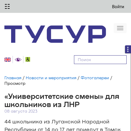
☷
Войти
Togg
navi
Равные
возможности
Главная
/
Новости и мероприятия
/
Фотогалереи
/
Просмотр
«Университетские смены» для
школьников из ЛНР
08 августа 2023
44 школьника из Луганской Народной
Республики от 14 до 17 лет приедут в Томск