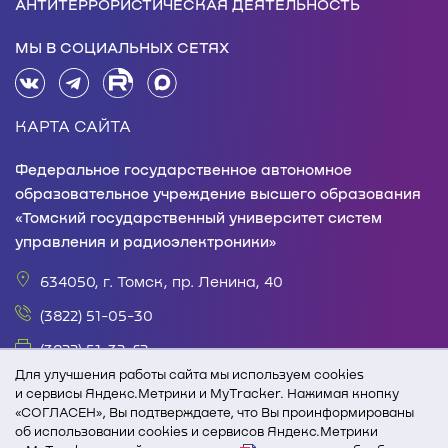
АНТИТЕРРОРИСТИЧЕСКАЯ ДЕЯТЕЛЬНОСТЬ
МЫ В СОЦИАЛЬНЫХ СЕТЯХ
КАРТА САЙТА
Федеральное государственное автономное
образовательное учреждение высшего образования
«Томский государственный университет систем
управления и радиоэлектроники»
634050, г. Томск, пр. Ленина, 40
(3822) 51-05-30
(3822) 51-32-62
Для улучшения работы сайта мы используем cookies
office@tusur.ru
и сервисы Яндекс.Метрики и MyTracker. Нажимая кнопку
«СОГЛАСЕН», Вы подтверждаете, что Вы проинформированы
пн. – пт., 8:30 – 17:30, обед, 13:00 – 14:00
об использовании cookies и сервисов Яндекс.Метрики