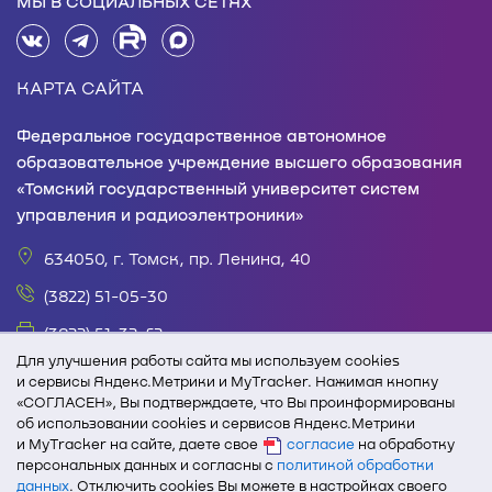
МЫ В СОЦИАЛЬНЫХ СЕТЯХ
КАРТА САЙТА
Федеральное государственное автономное
образовательное учреждение высшего образования
«Томский государственный университет систем
управления и радиоэлектроники»
634050, г. Томск, пр. Ленина, 40
(3822) 51-05-30
(3822) 51-32-62
Для улучшения работы сайта мы используем cookies
office@tusur.ru
и сервисы Яндекс.Метрики и MyTracker. Нажимая кнопку
«СОГЛАСЕН», Вы подтверждаете, что Вы проинформированы
пн. – пт., 8:30 – 17:30, обед, 13:00 – 14:00
об использовании cookies и сервисов Яндекс.Метрики
При полном или частичном использовании текстовых
и MyTracker на сайте, даете свое
согласие
на обработку
персональных данных и согласны с
политикой обработки
и графических материалов с сайта edu.tusur.ru
данных
. Отключить cookies Вы можете в настройках своего