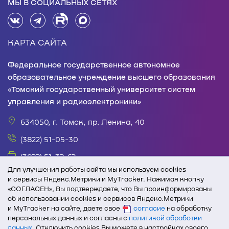
МЫ В СОЦИАЛЬНЫХ СЕТЯХ
КАРТА САЙТА
Федеральное государственное автономное
образовательное учреждение высшего образования
«Томский государственный университет систем
управления и радиоэлектроники»
634050, г. Томск, пр. Ленина, 40
(3822) 51-05-30
(3822) 51-32-62
Для улучшения работы сайта мы используем cookies
office@tusur.ru
и сервисы Яндекс.Метрики и MyTracker. Нажимая кнопку
«СОГЛАСЕН», Вы подтверждаете, что Вы проинформированы
пн. – пт., 8:30 – 17:30, обед, 13:00 – 14:00
об использовании cookies и сервисов Яндекс.Метрики
и MyTracker на сайте, даете свое
При полном или частичном использовании текстовых
согласие
на обработку
персональных данных и согласны с
политикой обработки
и графических материалов с сайта edu.tusur.ru
данных
. Отключить cookies Вы можете в настройках своего