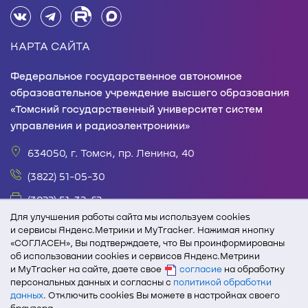
КАРТА САЙТА
Федеральное государственное автономное
образовательное учреждение высшего образования
«Томский государственный университет систем
управления и радиоэлектроники»
634050, г. Томск, пр. Ленина, 40
(3822) 51-05-30
(3822) 51-32-62
Для улучшения работы сайта мы используем cookies
office@tusur.ru
и сервисы Яндекс.Метрики и MyTracker. Нажимая кнопку
«СОГЛАСЕН», Вы подтверждаете, что Вы проинформированы
пн. – пт., 8:30 – 17:30, обед, 13:00 – 14:00
об использовании cookies и сервисов Яндекс.Метрики
При полном или частичном использовании текстовых
и MyTracker на сайте, даете свое
согласие
на обработку
персональных данных и согласны с
политикой обработки
и графических материалов с сайта edu.tusur.ru
данных
. Отключить cookies Вы можете в настройках своего
активная ссылка на сайт ТУСУРа обязательна.