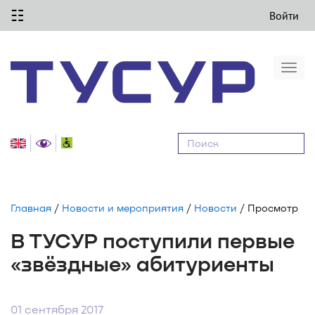
☷
Войти
Togg
navi
Равные
возможности
Главная
/
Новости и мероприятия
/
Новости
/ Просмотр
В ТУСУР поступили первые
«звёздные» абитуриенты
01 сентября 2017