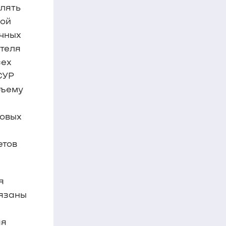
влять
кой
учных
ателя
сех
СУР
бъему
довых
етов
я
вязаны
яя