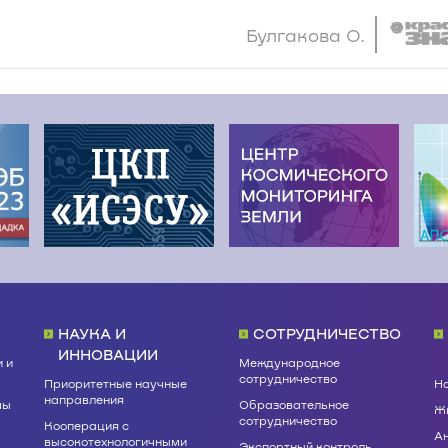
Булгакова О.
НАУКА И
СОТРУДНИЧЕСТВО
ИННОВАЦИИ
 и
Международное
сотрудничество
Приоритетные научные
Н
направления
мы
Образовательное
Жи
сотрудничество
Кооперация с
А
высокотехнологичными
Экспортный контроль