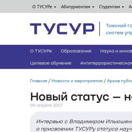
О ТУСУРе
Абитуриентам
Студентам
А
Томский г
систем уп
О ТУСУРе
Образование
Наука и инно
Целевое обучение
Антитеррористическая
Главная
/
Новости и мероприятия
/
Архив публ
Новый статус – 
04 апреля 2007
Интервью с Владимиром Ильюшенк
о присвоении ТУСУРу статуса науч