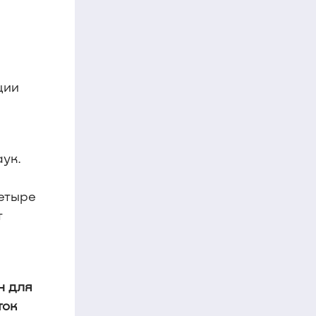
ции
ук.
четыре
т
н для
ток