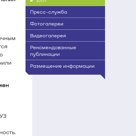
2007
Пресс-служба
Фотогалереи
Видеогалерея
аучным
тся
Рекомендованные
ю
публикации
чили
Размещение информации
жен
ВУЗ
ность.