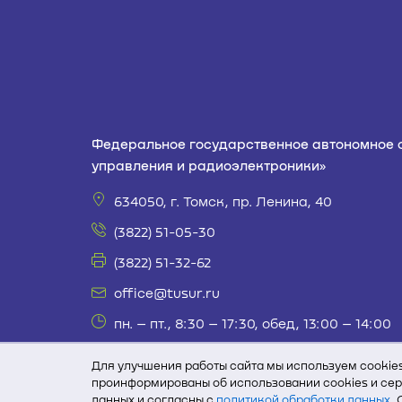
Федеральное государственное автономное 
управления и радиоэлектроники»
634050, г. Томск, пр. Ленина, 40
(3822) 51-05-30
(3822) 51-32-62
office@tusur.ru
пн. – пт., 8:30 – 17:30, обед, 13:00 – 14:00
При полном или частичном использовании те
Для улучшения работы сайта мы используем cookie
обязательна.
проинформированы об использовании cookies и сер
данных и согласны с
политикой обработки данных
.