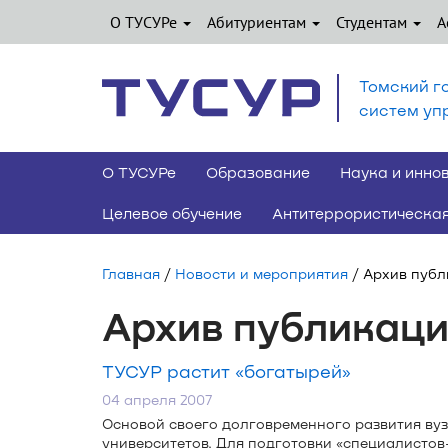
О ТУСУРе
Абитуриентам
Студентам
А
Томский г
систем уп
О ТУСУРе
Образование
Наука и инно
Целевое обучение
Антитеррористическая
Главная
/
Новости и мероприятия
/ Архив пуб
Архив публикац
ТУСУР растит «богатырей»
04 апреля 2007
Основой своего долговременного развития вуз
университетов. Для подготовки «
специалистов