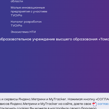
области
Малые инновационные
предприятия с участием
ТУСУРа
Каталог разработок
ТУСУРа
Экосистема НТИ
образовательное учреждение высшего образования «Томс
кстовых и графических материалов с сайта edu.tusur.ru 
s и сервисы Яндекс.Метрики и MyTracker. Нажимая кнопку «СОГЛАС
висов Яндекс.Метрики и MyTracker на сайте, даете свое
соглас
 Отключить cookies Вы можете в настройках своего браузера.