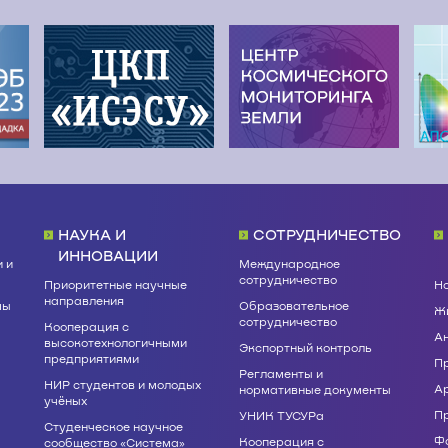
НАУКА И
СОТРУДНИЧЕСТВО
ИННОВАЦИИ
 и
Международное
сотрудничество
Приоритетные научные
Н
направления
мы
Образовательное
Жи
сотрудничество
Кооперация с
А
высокотехнологичными
Экспортный контроль
предприятиями
П
Регламенты и
НИР студентов и молодых
А
нормативные документы
учёных
П
УНИК ТУСУРа
Студенческое научное
Ф
Кооперация с
сообщество «Система»