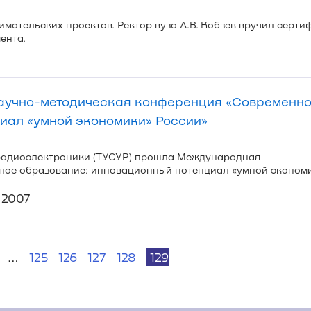
мательских проектов. Ректор вуза А.В. Кобзев вручил серти
ента.
аучно-методическая конференция «Современн
иал «умной экономики» России»
 радиоэлектроники (ТУСУР) прошла Международная
ое образование: инновационный потенциал «умной эконом
 2007
…
125
126
127
128
129