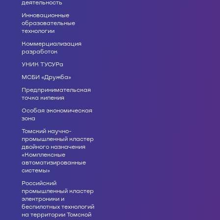
деятельность
Инновационные
образовательные
технологии
Коммерциализация
разработок
УНИК ТУСУРа
МСБИ «Дружба»
Предпринимательская
точка кипения
Особая экономическая
зона
Томский научно-
промышленный кластер
двойного назначения
«Комплексные
автоматизированные
системы»
Российский
промышленный кластер
электроники и
беспилотных технологий
на территории Томской