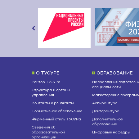
О ТУСУРЕ
ОБРАЗОВАНИЕ
Ректор ТУСУРа
Направления подготовки
специальности
Структура и органы
управления
Магистерские програм
Контакты и реквизиты
Аспирантура
Нормативное обеспечение
Докторантура
Фирменный стиль ТУСУРа
Дополнительное
образование
Сведения об
образовательной
Цифровые кафедры
организации