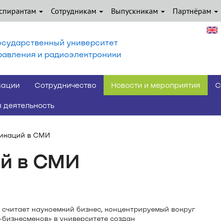
спирантам
Сотрудникам
Выпускникам
Партнёрам
осударственный университет
равления и радиоэлектроники
вации
Сотрудничество
Новости и мероприятия
С
 деятельность
ликаций в СМИ
ий в СМИ
 считает наукоемкий бизнес, концентрируемый вокруг
-бизнесменов
» в университете создан