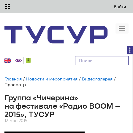
☷
Войти
Togg
navi
Равные
возможности
Главная
/
Новости и мероприятия
/
Видеогалерея
/
Просмотр
Группа «Чичерина»
на фестивале «Радио BOOM –
2015», ТУСУР
12 мая 2015