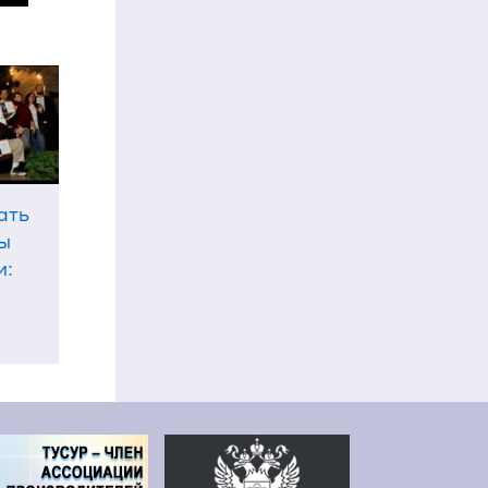
ать
бы
и: