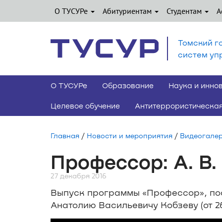
О ТУСУРе
Абитуриентам
Студентам
А
Томский г
систем уп
О ТУСУРе
Образование
Наука и инно
Целевое обучение
Антитеррористическая
Главная
/
Новости и мероприятия
/
Видеогале
Профессор: А. В.
27 декабря 2016
Выпуск программы «Профессор», пос
Анатолию Васильевичу Кобзеву (от 26 