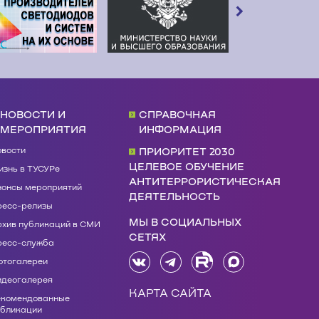
НОВОСТИ И
СПРАВОЧНАЯ
МЕРОПРИЯТИЯ
ИНФОРМАЦИЯ
овости
ПРИОРИТЕТ 2030
ЦЕЛЕВОЕ ОБУЧЕНИЕ
знь в ТУСУРе
АНТИТЕРРОРИСТИЧЕСКАЯ
нонсы мероприятий
ДЕЯТЕЛЬНОСТЬ
ресс-релизы
МЫ В СОЦИАЛЬНЫХ
рхив публикаций в СМИ
СЕТЯХ
ресс-служба
отогалереи
идеогалерея
КАРТА САЙТА
екомендованные
убликации