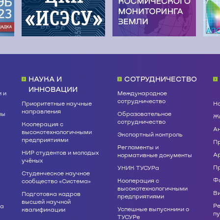
НАУКА И
СОТРУДНИЧЕСТВО
ИННОВАЦИИ
 и
Международное
сотрудничество
Приоритетные научные
Н
направления
мы
Образовательное
Жи
сотрудничество
Кооперация с
А
высокотехнологичными
Экспортный контроль
предприятиями
П
Регламенты и
НИР студентов и молодых
А
нормативные документы
учёных
П
УНИК ТУСУРа
Студенческое научное
Ф
Кооперация с
сообщество «Система»
высокотехнологичными
В
Подготовка кадров
предприятиями
высшей научной
Р
ва
Успешные выпускники о
квалификации
п
ТУСУРе