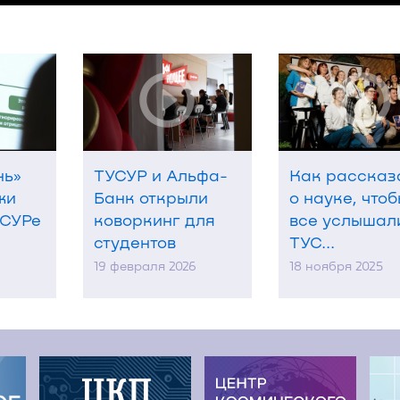
нь»
ТУСУР и Альфа-
Как рассказ
жи
Банк открыли
о науке, что
УСУРе
коворкинг для
все услышал
студентов
ТУС...
19 февраля 2026
18 ноября 2025