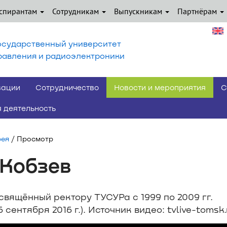
спирантам
Сотрудникам
Выпускникам
Партнёрам
осударственный университет
равления и радиоэлектроники
вации
Сотрудничество
Новости и мероприятия
С
 деятельность
рея
/ Просмотр
 Кобзев
вящённый ректору ТУСУРа с 1999 по 2009 гг.
сентября 2016 г.). Источник видео: tvlive-tomsk.