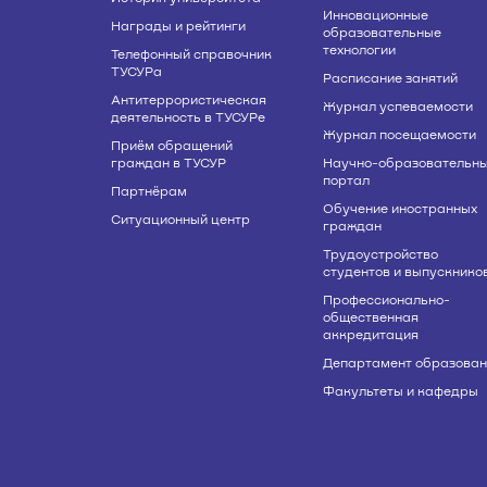
Инновационные
Награды и рейтинги
образовательные
технологии
Телефонный справочник
ТУСУРа
Расписание занятий
Антитеррористическая
Журнал успеваемости
деятельность в ТУСУРе
Журнал посещаемости
Приём обращений
граждан в ТУСУР
Научно-образовательн
портал
Партнёрам
Обучение иностранных
Ситуационный центр
граждан
Трудоустройство
студентов и выпускнико
Профессионально-
общественная
аккредитация
Департамент образован
Факультеты и кафедры