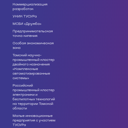
Коммерциализация
разработок
УНИК ТУСУРа
МСБИ «Дружба»
Предпринимательская
точка кипения
Особая экономическая
зона
Томский научно-
промышленный кластер
двойного назначения
«Комплексные
автоматизированные
системы»
Российский
промышленный кластер
электроники и
беспилотных технологий
на территории Томской
области
Малые инновационные
предприятия с участием
ТУСУРа