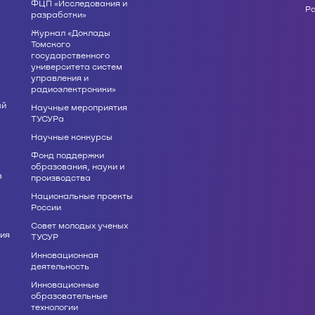
ФЦП «Исследования и
Р
разработки»
Журнал «Доклады
Томского
государственного
университета систем
управления и
радиоэлектроники»
ый
Научные мероприятия
ТУСУРа
Научные конкурсы
Фонд поддержки
образования, науки и
в
производства
Национальные проекты
России
Совет молодых ученых
ия
ТУСУР
Инновационная
деятельность
Инновационные
образовательные
технологии