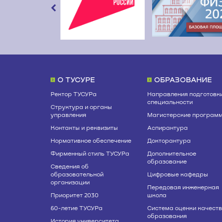
О ТУСУРЕ
ОБРАЗОВАНИЕ
Ректор ТУСУРа
Направления подготовки
специальности
Структура и органы
управления
Магистерские програм
Контакты и реквизиты
Аспирантура
Нормативное обеспечение
Докторантура
Фирменный стиль ТУСУРа
Дополнительное
образование
Сведения об
образовательной
Цифровые кафедры
организации
Передовая инженерная
Приоритет 2030
школа
60-летие ТУСУРа
Система оценки качест
образования
История университета