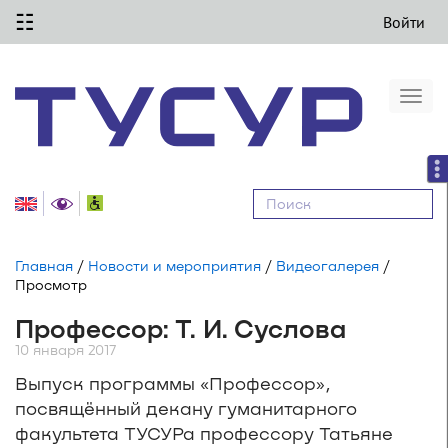
☷
Войти
Togg
navi
Равные
возможности
Главная
/
Новости и мероприятия
/
Видеогалерея
/
Просмотр
Профессор: Т. И. Суслова
10 января 2017
Выпуск программы «Профессор»,
посвящённый декану гуманитарного
факультета ТУСУРа профессору Татьяне