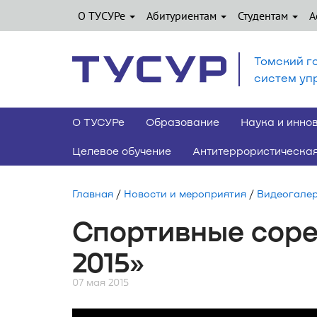
О ТУСУРе
Абитуриентам
Студентам
А
Томский г
систем уп
О ТУСУРе
Образование
Наука и инно
Целевое обучение
Антитеррористическая
Главная
/
Новости и мероприятия
/
Видеогале
Спортивные сор
2015»
07 мая 2015