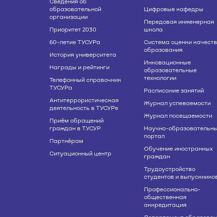
Сведения об
образовательной
Цифровые кафедры
организации
Передовая инженерная
Приоритет 2030
школа
60-летие ТУСУРа
Система оценки качест
образования
История университета
Инновационные
Награды и рейтинги
образовательные
технологии
Телефонный справочник
ТУСУРа
Расписание занятий
Антитеррористическая
Журнал успеваемости
деятельность в ТУСУРе
Журнал посещаемости
Приём обращений
граждан в ТУСУР
Научно-образовательн
портал
Партнёрам
Обучение иностранных
Ситуационный центр
граждан
Трудоустройство
студентов и выпускнико
Профессионально-
общественная
аккредитация
Департамент образован