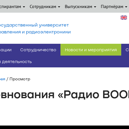
спирантам
Сотрудникам
Выпускникам
Партнёрам
осударственный университет
равления и радиоэлектроники
вации
Сотрудничество
Новости и мероприятия
С
 деятельность
рея
/ Просмотр
евнования «Радио ВО