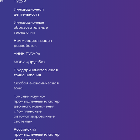
ТУСУР
Инновационная
деятельность
Инновационные
образовательные
технологии
Коммерциализация
разработок
УНИК ТУСУРа
МСБИ «Дружба»
Предпринимательская
точка кипения
Особая экономическая
зона
Томский научно-
промышленный кластер
двойного назначения
«Комплексные
автоматизированные
системы»
Российский
промышленный кластер
электроники и