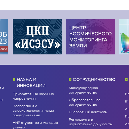
НАУКА И
СОТРУДНИЧЕСТВО
ИННОВАЦИИ
 и
Международное
сотрудничество
Приоритетные научные
Н
направления
мы
Образовательное
Жи
сотрудничество
Кооперация с
А
высокотехнологичными
Экспортный контроль
предприятиями
П
Регламенты и
НИР студентов и молодых
А
нормативные документы
учёных