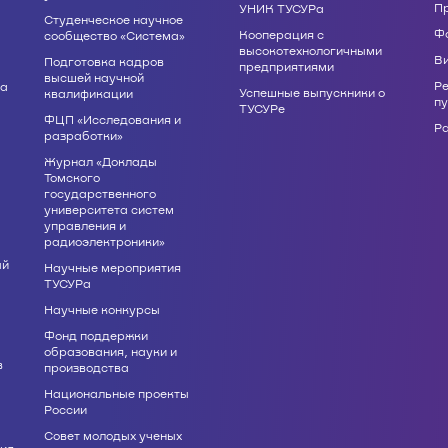
П
УНИК ТУСУРа
Студенческое научное
Ф
Кооперация с
сообщество «Система»
высокотехнологичными
В
Подготовка кадров
предприятиями
высшей научной
Р
ва
Успешные выпускники о
квалификации
п
ТУСУРе
ФЦП «Исследования и
Р
разработки»
Журнал «Доклады
Томского
государственного
университета систем
управления и
радиоэлектроники»
ый
Научные мероприятия
ТУСУРа
Научные конкурсы
Фонд поддержки
образования, науки и
в
производства
Национальные проекты
России
Совет молодых ученых
ия