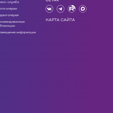
ресс-служба
отогалереи
идеогалерея
КАРТА САЙТА
екомендованные
убликации
азмещение информации