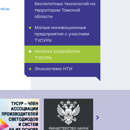
беспилотных технологий на
ексы
территории Томской
области
Малые инновационные
предприятия с участием
ТУСУРа
Каталог разработок
ТУСУРа
Экосистема НТИ