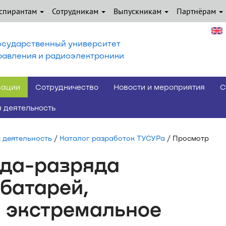
спирантам
Сотрудникам
Выпускникам
Партнёрам
осударственный университет
равления и радиоэлектроники
вации
Сотрудничество
Новости и мероприятия
С
 деятельность
 деятельность
/
Каталог разработок ТУСУРа
/ Просмотр
яда-разряда
батарей,
 экстремальное