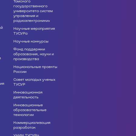
Томского
государственного
университета систем
управления и
радиоэлектроники»
ый
Научные мероприятия
ТУСУРа
Научные конкурсы
Фонд поддержки
образования, науки и
в
производства
Национальные проекты
России
Совет молодых ученых
ия
ТУСУР
Инновационная
деятельность
Инновационные
образовательные
технологии
Коммерциализация
разработок
УНИК ТУСУРа