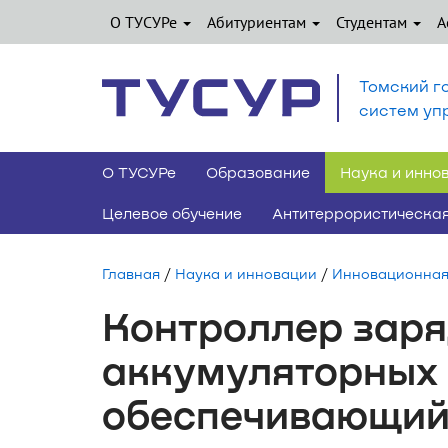
О ТУСУРе
Абитуриентам
Студентам
А
Томский г
систем уп
О ТУСУРе
Образование
Наука и инно
Целевое обучение
Антитеррористическая
Главная
/
Наука и инновации
/
Инновационная
Контроллер зар
аккумуляторных 
обеспечивающий