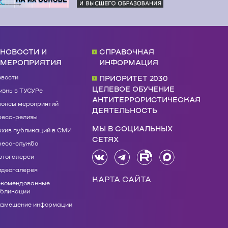
НОВОСТИ И
СПРАВОЧНАЯ
МЕРОПРИЯТИЯ
ИНФОРМАЦИЯ
овости
ПРИОРИТЕТ 2030
ЦЕЛЕВОЕ ОБУЧЕНИЕ
знь в ТУСУРе
АНТИТЕРРОРИСТИЧЕСКАЯ
нонсы мероприятий
ДЕЯТЕЛЬНОСТЬ
ресс-релизы
МЫ В СОЦИАЛЬНЫХ
рхив публикаций в СМИ
СЕТЯХ
ресс-служба
отогалереи
идеогалерея
КАРТА САЙТА
екомендованные
убликации
азмещение информации