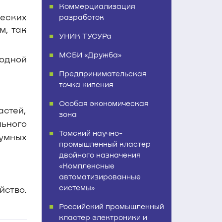
Коммерциализация
еских
разработок
м, так
УНИК ТУСУРа
МСБИ «Дружба»
одной
Предпринимательская
точка кипения
Особая экономическая
стей,
зона
льного
Томский научно-
умных
промышленный кластер
двойного назначения
«Комплексные
автоматизированные
системы»
ство.
Российский промышленный
кластер электроники и