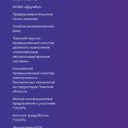
МСБИ «Дружба»
Предпринимательская
точка кипения
Особая экономическая
зона
Томский научно-
промышленный кластер
двойного назначения
«Комплексные
автоматизированные
системы»
Российский
промышленный кластер
электроники и
беспилотных технологий
на территории Томской
области
Малые инновационные
предприятия с участием
ТУСУРа
Каталог разработок
ТУСУРа
Экосистема НТИ