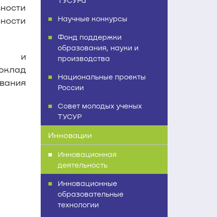
ТУСУРа
вности
Научные конкурсы
ности
Фонд поддержки
образования, науки и
лы и
производства
оклад
Национальные проекты
вания
России
Совет молодых ученых
ТУСУР
Инновации
Инновационная
деятельность
Инновационные
образовательные
технологии