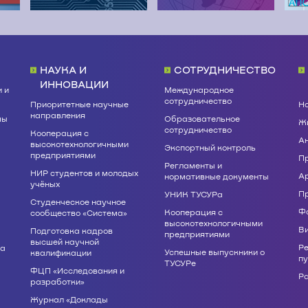
НАУКА И
СОТРУДНИЧЕСТВО
ИННОВАЦИИ
 и
Международное
сотрудничество
Приоритетные научные
Н
направления
мы
Образовательное
Жи
сотрудничество
Кооперация с
А
высокотехнологичными
Экспортный контроль
предприятиями
П
Регламенты и
НИР студентов и молодых
А
нормативные документы
учёных
П
УНИК ТУСУРа
Студенческое научное
Ф
Кооперация с
сообщество «Система»
высокотехнологичными
В
Подготовка кадров
предприятиями
высшей научной
Р
ва
Успешные выпускники о
квалификации
п
ТУСУРе
ФЦП «Исследования и
Р
разработки»
Журнал «Доклады