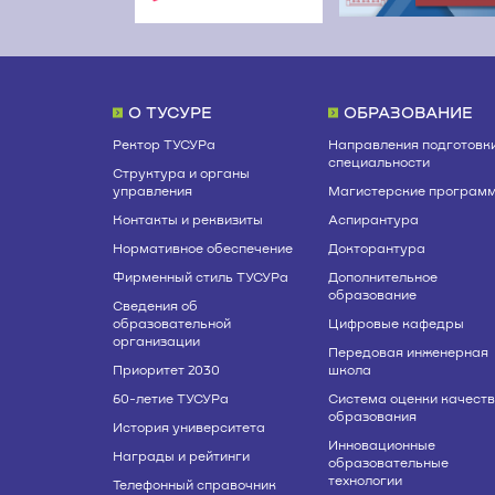
О ТУСУРЕ
ОБРАЗОВАНИЕ
Ректор ТУСУРа
Направления подготовки
специальности
Структура и органы
управления
Магистерские програм
Контакты и реквизиты
Аспирантура
Нормативное обеспечение
Докторантура
Фирменный стиль ТУСУРа
Дополнительное
образование
Сведения об
образовательной
Цифровые кафедры
организации
Передовая инженерная
Приоритет 2030
школа
60-летие ТУСУРа
Система оценки качест
образования
История университета
Инновационные
Награды и рейтинги
образовательные
технологии
Телефонный справочник