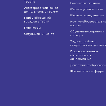
ТУСУРа
Расписание занятий
Антитеррористическая
Журнал успеваемости
деятельность в ТУСУРе
Журнал посещаемости
Приём обращений
граждан в ТУСУР
Научно-образовательн
портал
Партнёрам
Обучение иностранных
Ситуационный центр
граждан
Трудоустройство
студентов и выпускнико
Профессионально-
общественная
аккредитация
Департамент образован
Факультеты и кафедры