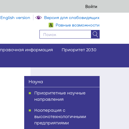
Войти
English version
Версия для слабовидящих
Равные возможности
правочная информация
Приоритет 2030
Наука
Приоритетные научные
направления
Кооперация с
высокотехнологичными
предприятиями