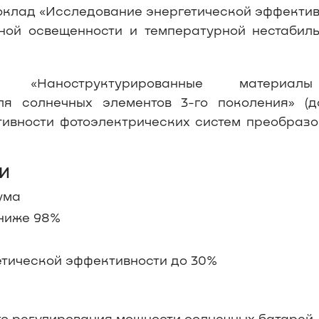
(доклад «Исследование энергетической эффекти
ной освещенности и температурной нестабиль
ия «Наноструктурированные материа
ля солнечных элементов 3-го поколения» (д
ивности фотоэлектрических систем преобразо
И
ума
 ниже 98%
тической эффективности до 30%
го регулирования мощности солнечных батарей