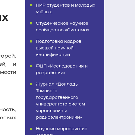
НИР студентов и молодых
их
учёных
Студенческое научное
сообщество «Система»
Подготовка кадров
высшей научной
квалификации
арей,
ей, и
ФЦП «Исследования и
мости
разработки»
Журнал «Доклады
Томского
государственного
университета систем
ость,
управления и
ческих
радиоэлектроники»
Научные мероприятия