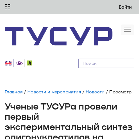
☷
Войти
Togg
navi
Равные
возможности
Главная
/
Новости и мероприятия
/
Новости
/ Просмотр
Ученые ТУСУРа провели
первый
экспериментальный синтез
олигонуклеотидов на