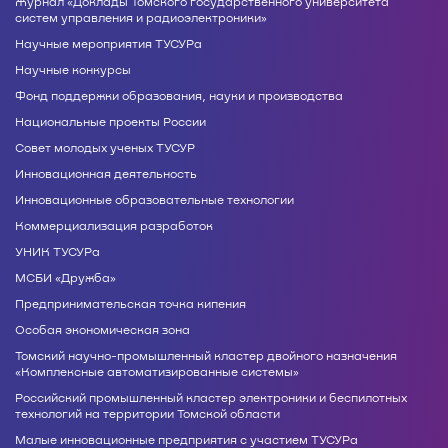
Журнал «Доклады Томского государственного университета
систем управления и радиоэлектроники»
Научные мероприятия ТУСУРа
Научные конкурсы
Фонд поддержки образования, науки и производства
Национальные проекты России
Совет молодых ученых ТУСУР
Инновационная деятельность
Инновационные образовательные технологии
Коммерциализация разработок
УНИК ТУСУРа
МСБИ «Дружба»
Предпринимательская точка кипения
Особая экономическая зона
Томский научно-промышленный кластер двойного назначения
«Комплексные автоматизированные системы»
Российский промышленный кластер электроники и беспилотных
технологий на территории Томской области
Малые инновационные предприятия с участием ТУСУРа