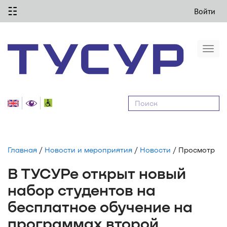
☷
Войти
Togg
navi
Равные
возможности
Главная
/
Новости и мероприятия
/
Новости
/ Просмотр
В ТУСУРе открыт новый
набор студентов на
бесплатное обучение на
программах второй