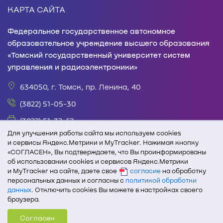
КАРТА САЙТА
Федеральное государственное автономное
образовательное учреждение высшего образования
«Томский государственный университет систем
управления и радиоэлектроники»
634050, г. Томск, пр. Ленина, 40
(3822) 51-05-30
(3822) 51-32-62
Для улучшения работы сайта мы используем cookies
office@tusur.ru
и сервисы Яндекс.Метрики и MyTracker. Нажимая кнопку
«СОГЛАСЕН», Вы подтверждаете, что Вы проинформированы
пн. – пт., 8:30 – 17:30, обед, 13:00 – 14:00
об использовании cookies и сервисов Яндекс.Метрики
и MyTracker на сайте, даете свое
согласие
на обработку
При полном или частичном использовании текстовых
персональных данных и согласны с
политикой обработки
и графических материалов с сайта edu.tusur.ru
данных
. Отключить cookies Вы можете в настройках своего
активная ссылка на сайт ТУСУРа обязательна.
браузера.
Согласен