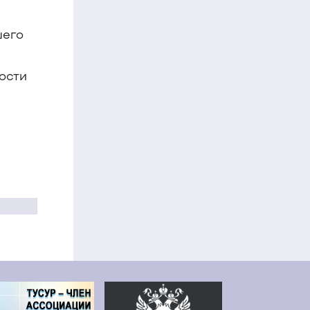
шего
ости