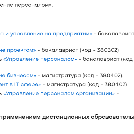
ление персоналом».
а и управление на предприятии»
- бакалавриат
ие проектом»
- бакалавриат (код - 38.03.02)
ль
«Управление персоналом»
- бакалавриат (код 
ие бизнесом»
- магистратура (код - 38.04.02).
нт в IT сфере»
- магистратура (код - 38.04.02)
ль
«Управление персоналом организации»
-
 применением дистанционных образовател