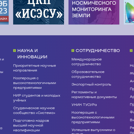
НАУКА И
СОТРУДНИЧЕСТВО
ИННОВАЦИИ
 и
Международное
сотрудничество
Приоритетные научные
Н
направления
мы
Образовательное
Жи
сотрудничество
Кооперация с
А
высокотехнологичными
Экспортный контроль
предприятиями
П
Регламенты и
НИР студентов и молодых
А
нормативные документы
учёных
П
УНИК ТУСУРа
Студенческое научное
Ф
Кооперация с
сообщество «Система»
высокотехнологичными
В
Подготовка кадров
предприятиями
высшей научной
Р
ва
Успешные выпускники о
квалификации
п