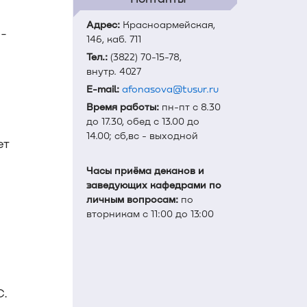
Адрес:
Красноармейская,
-
146, каб. 711
Тел.:
(3822) 70-15-78,
внутр. 4027
E-mail:
afonasova@tusur.ru
Время работы:
пн-пт с 8.30
до 17.30, обед с 13.00 до
14.00; сб,вс - выходной
ет
Часы приёма деканов и
заведующих кафедрами по
личным вопросам:
по
вторникам с 11:00 до 13:00
С.