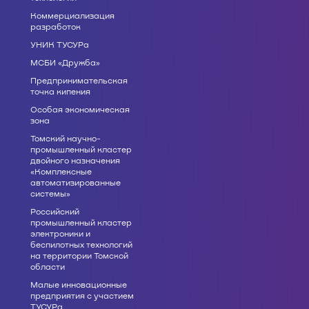
Коммерциализация
разработок
УНИК ТУСУРа
МСБИ «Дружба»
Предпринимательская
точка кипения
Особая экономическая
зона
Томский научно-
промышленный кластер
двойного назначения
«Комплексные
автоматизированные
системы»
Российский
промышленный кластер
электроники и
беспилотных технологий
на территории Томской
области
Малые инновационные
предприятия с участием
ТУСУРа