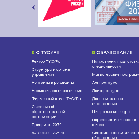
О ТУСУРЕ
ОБРАЗОВАНИЕ
Ректор ТУСУРа
Направления подготовки
специальности
Структура и органы
управления
Магистерские програм
Контакты и реквизиты
Аспирантура
Нормативное обеспечение
Докторантура
Фирменный стиль ТУСУРа
Дополнительное
образование
Сведения об
образовательной
Цифровые кафедры
организации
Передовая инженерная
Приоритет 2030
школа
60-летие ТУСУРа
Система оценки качест
образования