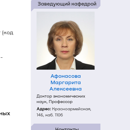
Заведующий кафедрой
 (код
-
Афонасова
Маргарита
Алексеевна
Доктор экономических
наук, Профессор
Адрес:
Красноармейская,
ьных
146, каб. 110б
Контакты