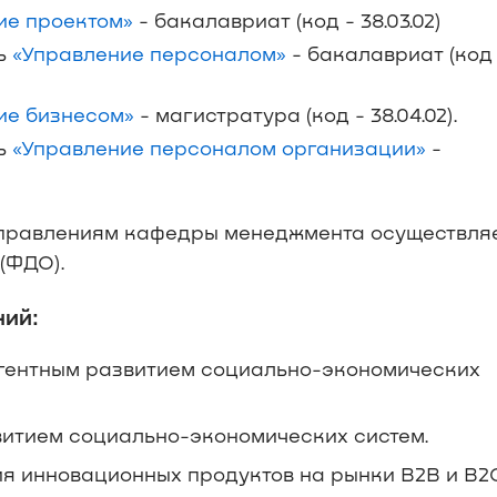
ие проектом»
- бакалавриат (код - 38.03.02)
ль
«Управление персоналом»
- бакалавриат (код 
ие бизнесом»
- магистратура (код - 38.04.02).
ль
«Управление персоналом организации»
-
аправлениям кафедры менеджмента осуществля
(ФДО).
ний:
гентным развитием социально-экономических
итием социально-экономических систем.
я инновационных продуктов на рынки В2В и В2