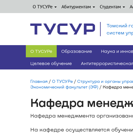
О ТУСУРе
Абитуриентам
Студентам
А
Томский г
систем уп
О ТУСУРе
Образование
Наука и инно
Целевое обучение
Антитеррористическая
Главная
/
О ТУСУРе
/
Структура и органы упра
Экономический факультет (ЭФ)
/ Кафедра мен
Кафедра менедж
Кафедра менеджмента организована 
На кафедре осуществляется обучен