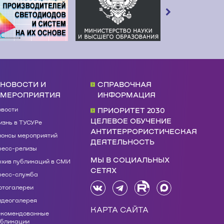
НОВОСТИ И
СПРАВОЧНАЯ
МЕРОПРИЯТИЯ
ИНФОРМАЦИЯ
овости
ПРИОРИТЕТ 2030
ЦЕЛЕВОЕ ОБУЧЕНИЕ
знь в ТУСУРе
АНТИТЕРРОРИСТИЧЕСКАЯ
нонсы мероприятий
ДЕЯТЕЛЬНОСТЬ
ресс-релизы
МЫ В СОЦИАЛЬНЫХ
рхив публикаций в СМИ
СЕТЯХ
ресс-служба
отогалереи
идеогалерея
КАРТА САЙТА
екомендованные
убликации