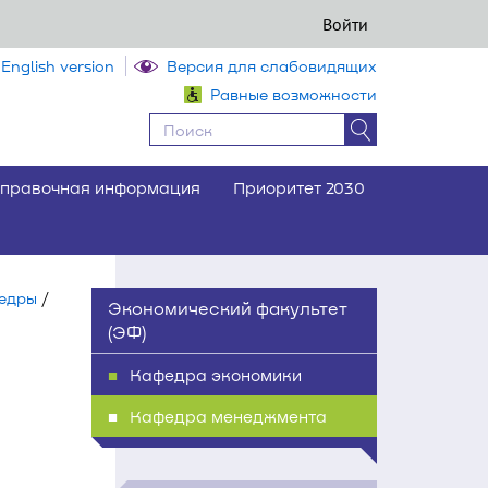
Войти
English version
Версия для слабовидящих
Равные возможности
правочная информация
Приоритет 2030
федры
/
Экономический факультет
(ЭФ)
Кафедра экономики
Кафедра менеджмента