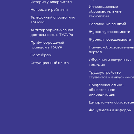
История университета
Инновационные
Награды и рейтинги
образовательные
технологии
Телефонный справочник
ТУСУРа
Расписание занятий
Антитеррористическая
Журнал успеваемости
деятельность в ТУСУРе
Журнал посещаемости
Приём обращений
граждан в ТУСУР
Научно-образовательн
портал
Партнёрам
Обучение иностранных
Ситуационный центр
граждан
Трудоустройство
студентов и выпускнико
Профессионально-
общественная
аккредитация
Департамент образован
Факультеты и кафедры