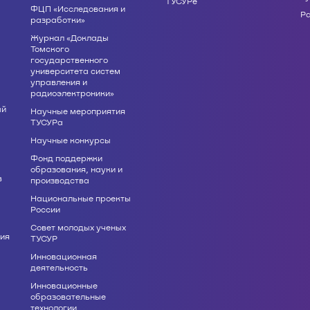
ТУСУРе
ФЦП «Исследования и
Р
разработки»
Журнал «Доклады
Томского
государственного
университета систем
управления и
радиоэлектроники»
ый
Научные мероприятия
ТУСУРа
Научные конкурсы
Фонд поддержки
образования, науки и
в
производства
Национальные проекты
России
Совет молодых ученых
ия
ТУСУР
Инновационная
деятельность
Инновационные
образовательные
технологии