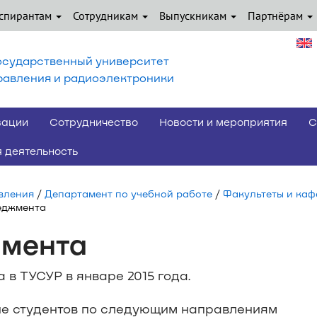
спирантам
Сотрудникам
Выпускникам
Партнёрам
осударственный университет
равления и радиоэлектроники
вации
Сотрудничество
Новости и мероприятия
С
 деятельность
вления
/
Департамент по учебной работе
/
Факультеты и ка
еджмента
мента
в ТУСУР в январе 2015 года.
ие студентов по следующим направлениям