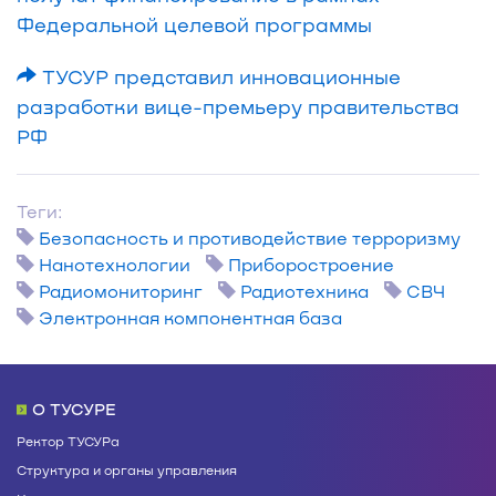
Федеральной целевой программы
ТУСУР представил инновационные
разработки вице-премьеру правительства
РФ
Теги:
Безопасность и противодействие терроризму
Нанотехнологии
Приборостроение
Радиомониторинг
Радиотехника
СВЧ
Электронная компонентная база
О ТУСУРЕ
Ректор ТУСУРа
Структура и органы управления