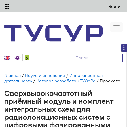
☷
Войти
Togg
navi
Равные
возможности
Главная
/
Наука и инновации
/
Инновационная
деятельность
/
Каталог разработок ТУСУРа
/ Просмотр
Сверхвысокочастотный
приёмный модуль и комплект
интегральных схем для
радиолокационных систем с
цифровыми фазированными