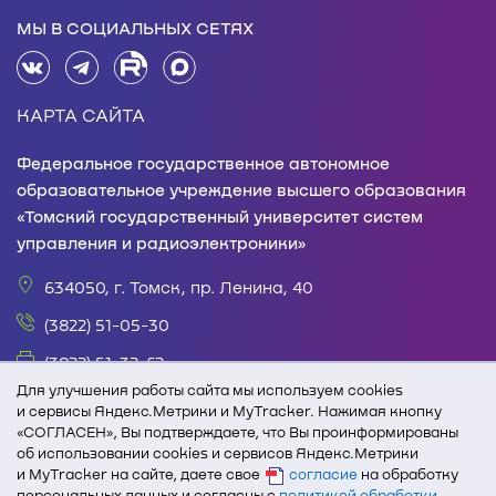
МЫ В СОЦИАЛЬНЫХ СЕТЯХ
КАРТА САЙТА
Федеральное государственное автономное
образовательное учреждение высшего образования
«Томский государственный университет систем
управления и радиоэлектроники»
634050, г. Томск, пр. Ленина, 40
(3822) 51-05-30
(3822) 51-32-62
Для улучшения работы сайта мы используем cookies
office@tusur.ru
и сервисы Яндекс.Метрики и MyTracker. Нажимая кнопку
«СОГЛАСЕН», Вы подтверждаете, что Вы проинформированы
пн. – пт., 8:30 – 17:30, обед, 13:00 – 14:00
об использовании cookies и сервисов Яндекс.Метрики
При полном или частичном использовании текстовых
и MyTracker на сайте, даете свое
согласие
на обработку
персональных данных и согласны с
политикой обработки