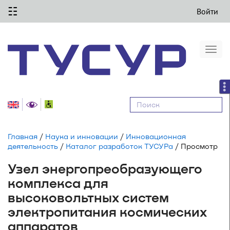
☷
Войти
Togg
navi
Равные
возможности
Главная
/
Наука и инновации
/
Инновационная
деятельность
/
Каталог разработок ТУСУРа
/ Просмотр
Узел энергопреобразующего
комплекса для
высоковольтных систем
электропитания космических
аппаратов