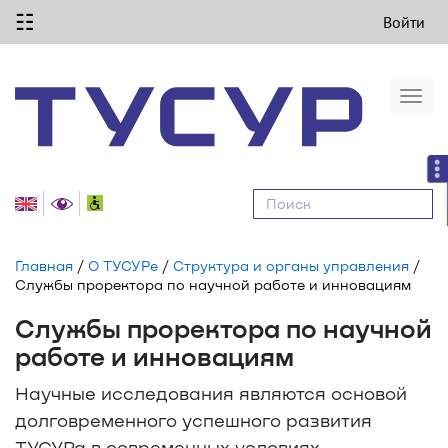
☷
Войти
Togg
navi
Равные
возможности
Главная
/
О ТУСУРе
/
Структура и органы управления
/
Службы проректора по научной работе и инновациям
Службы проректора по научной
работе и инновациям
Научные исследования являются основой
долговременного успешного развития
ТУСУРа в современных условиях,