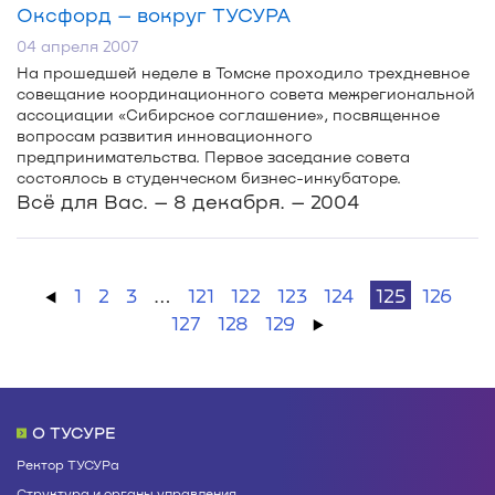
Оксфорд – вокруг ТУСУРА
04 апреля 2007
На прошедшей неделе в Томске проходило трехдневное
совещание координационного совета межрегиональной
ассоциации «Сибирское соглашение», посвященное
вопросам развития инновационного
предпринимательства. Первое заседание совета
состоялось в студенческом
бизнес-инкубаторе
.
Всё для Вас. – 8 декабря. – 2004
←
1
2
3
…
121
122
123
124
125
126
127
128
129
→
О ТУСУРЕ
Ректор ТУСУРа
Структура и органы управления