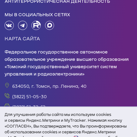
АНТИТЕРРОРИСТИЧЕСКАЯ ДЕЯТЕЛЬНОСТЬ
МЫ В СОЦИАЛЬНЫХ СЕТЯХ
КАРТА САЙТА
Федеральное государственное автономное
образовательное учреждение высшего образования
«Томский государственный университет систем
управления и радиоэлектроники»
634050, г. Томск, пр. Ленина, 40
(3822) 51-05-30
(3822) 51-32-62
Для улучшения работы сайта мы используем cookies
office@tusur.ru
и сервисы Яндекс.Метрики и MyTracker. Нажимая кнопку
«СОГЛАСЕН», Вы подтверждаете, что Вы проинформированы
пн. – пт., 8:30 – 17:30, обед, 13:00 – 14:00
об использовании cookies и сервисов Яндекс.Метрики