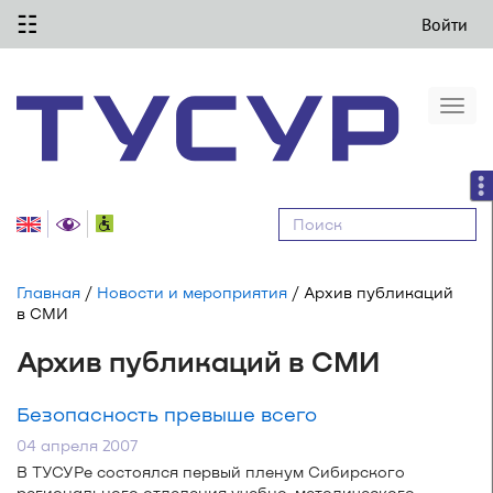
☷
Войти
Togg
navi
Равные
возможности
Главная
/
Новости и мероприятия
/ Архив публикаций
в СМИ
Архив публикаций в СМИ
Безопасность превыше всего
04 апреля 2007
В ТУСУРе состоялся первый пленум Сибирского
регионального отделения
учебно-методического