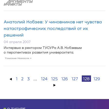
Анатолий Кобзев: У чиновников нет чувства
катастрофических последствий от их
решений
04 апреля 2007
Интервью в ректором ТУСУРа А.В. Кобзевым
о перспективах развития университета.
←
1
2
3
…
124
125
126
127
128
129
→
О ТУСУРЕ