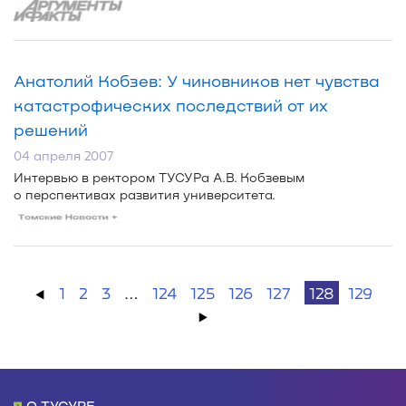
Анатолий Кобзев: У чиновников нет чувства
катастрофических последствий от их
решений
04 апреля 2007
Интервью в ректором ТУСУРа А.В. Кобзевым
о перспективах развития университета.
←
1
2
3
…
124
125
126
127
128
129
→
О ТУСУРЕ