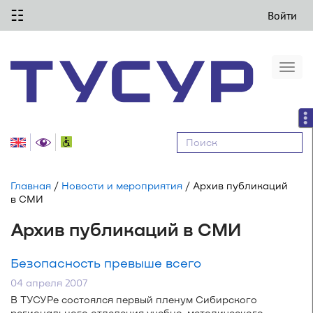
☷
Войти
Togg
navi
Равные
возможности
Главная
/
Новости и мероприятия
/ Архив публикаций
в СМИ
Архив публикаций в СМИ
Безопасность превыше всего
04 апреля 2007
В ТУСУРе состоялся первый пленум Сибирского
регионального отделения
учебно-методического